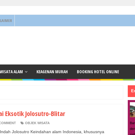
CLAIMER
 WISATA ALAM
KEAGENAN MURAH
BOOKING HOTEL ONLINE
En
i Eksotik Jolosutro-Blitar
Ban
COMMENT
OBJEK WISATA
den
 Indah Jolosutro Keindahan alam Indonesia, khususnya
rod