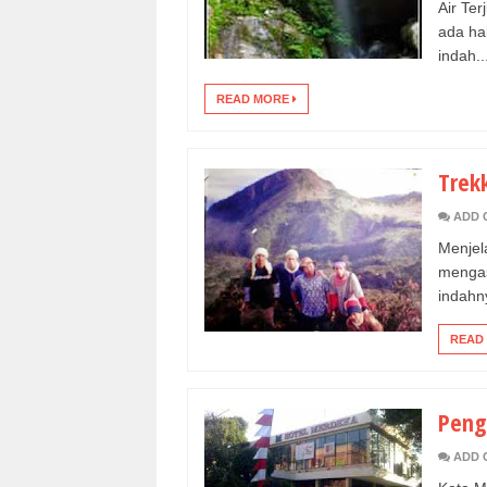
Air Te
ada hab
indah..
READ MORE
Trek
ADD 
Menjel
mengas
indahny
READ
Peng
ADD 