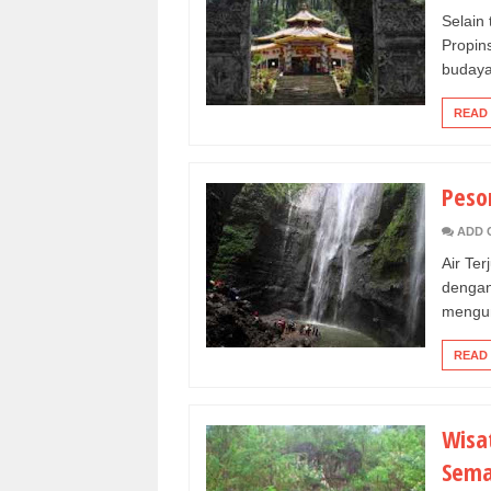
Selain
Propin
budaya
READ
Peso
ADD 
Air Te
dengan
mengun
READ
Wisa
Sema