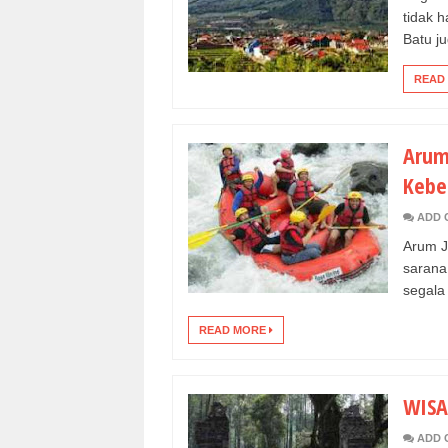
tidak 
Batu ju
READ
Arum
Kebe
ADD 
Arum J
sarana
segala 
READ MORE
WISA
ADD 