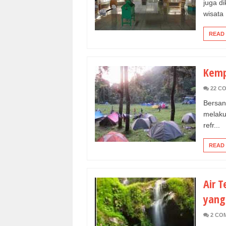
juga di
wisata 
READ
Kemp
22 C
Bersan
melakuk
refr...
READ
Air 
yang
2 CO