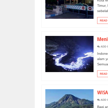
Kota M
Timur,
sebelah
READ
Meni
ADD 
Indone
alam y
Semua 
READ
WISA
ADD 
Bagi a