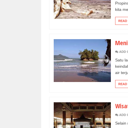
Propin
kita me
READ
Meni
ADD 
Satu l
keinda
air terj
READ
Wisa
ADD 
Selain