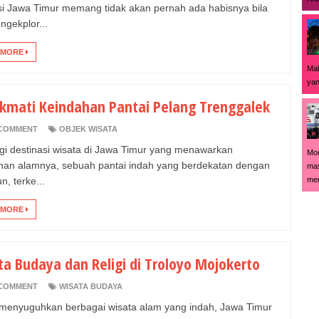
si Jawa Timur memang tidak akan pernah ada habisnya bila
ngekplor...
 MORE
Mal
yan
kmati Keindahan Pantai Pelang Trenggalek
COMMENT
OBJEK WISATA
agi destinasi wisata di Jawa Timur yang menawarkan
Mod
han alamnya, sebuah pantai indah yang berdekatan dengan
mas
men
un, terke...
 MORE
ta Budaya dan Religi di Troloyo Mojokerto
COMMENT
WISATA BUDAYA
 menyuguhkan berbagai wisata alam yang indah, Jawa Timur