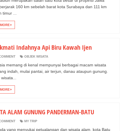
adiun merupakan salah satu kota besar di propinsi Jawa
 berjarak 160 km sebelah barat kota Surabaya dan 111 km
 timur ...
 MORE
kmati Indahnya Api Biru Kawah Ijen
COMMENT
OBJEK WISATA
sia memang di kenal mempunyai berbagai macam wisata
ang indah, mulai pantai, air terjun, danau ataupun gunung.
wisata...
 MORE
TA ALAM GUNUNG PANDERMAN-BATU
COMMENT
MY TRIP
nda yang menyukai petualangan dan wisata alam, kota Batu