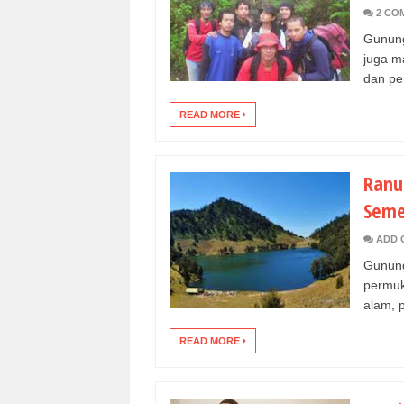
2 CO
Gunung
juga m
dan pen
READ MORE
Ranu
Seme
ADD 
Gunung
permuk
alam, 
READ MORE