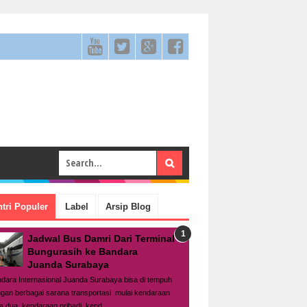
tri Populer
Label
Arsip Blog
Jadwal Bus Damri Dari Terminal
Bungurasih ke Bandara
Juanda Surabaya
dara Internasional Juanda Surabaya bisa di tempuh
gan berbagai sarana transportasi mulai kendaraan
a dua, kendaraan pribadi, kend...