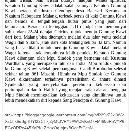
tujuan wisata, baik wisata budaya maupun wisata spiritual,
Keraton Gunung Kawi adalah salah satunya. Keraton Gunung
Kawi berada di dusun Gendugo desa Balesari Kecamatan
Ngajum Kabupaten Malang, terletak persis di kaki Gunung Kawi
dan berada di tengah-tengah hutan pinus yang jauh dari
keramaian. Berada di ketinggian 1.115 mdpl dan mempunyai
suhu udara 22-24 derajat Celcius, untuk menuju Gunung Kawi
dari kota Malang bisa ditempuh melalui dua jalur yaitu melalui
Wagir dan Sukun, jarak dari kota Malang sekitar 32 km. Namun
yang biasa dilalui untuk menuju Gunung Kawi adalah melalui
Wagir karena jarak tempuhnya lebih pendek. Keraton Gunung
Kawi dibangun oleh Mpu Sindok yang bernama asli Kusuma
Wardhani, yang merupakan ratu dari India. Mpu Sindok pindah
ke Gunung Kawi setelah pembangunan Candi Borobudur selesai
sekitar tahun 861 Masehi. Hijrahnya Mpu Sindok ke Gunung
Kawi dikarenakan terjadinya perselisihan di antara dinasti
Syailendra yang menyebabkan perebutan kekuasaan dan
pertumpahan darah. Hal ini yang menjadi salah alasan mengapa
Mpu Sindok meninggalkan kekuasaan yang dimilikinya untuk
lebih mendekatkan diri kepada Sang Pencipta di Gunung Kawi.
src="https://blogger.googleusercontent.com/img/b/R29vZ2xl/AVv
XsEhk6uBgHHYI22CT7j2yMEIVRY3AWk2vKnD7FMI656RnVYP6
EGzORRe445XoPKLZHoxOq-ojnxBOcoEtCcpN-