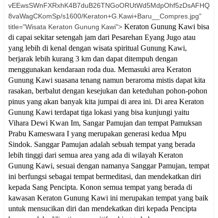
vEEwsSWnFXRxhK4B7duB26TNGoORUtWd5MdpOhf5zDsAFHQ
8vaWagCKomSp/s1600/Keraton+G.Kawi+Baru__Compres.jpg"
Keraton Gunung Kawi bisa
title="Wisata Keraton Gunung Kawi">
di capai sekitar setengah jam dari Pesarehan Eyang Jugo atau
yang lebih di kenal dengan wisata spiritual Gunung Kawi,
berjarak lebih kurang 3 km dan dapat ditempuh dengan
menggunakan kendaraan roda dua. Memasuki area Keraton
Gunung Kawi suasana tenang namun beraroma mistis dapat kita
rasakan, berbalut dengan kesejukan dan keteduhan pohon-pohon
pinus yang akan banyak kita jumpai di area ini. Di area Keraton
Gunung Kawi terdapat tiga lokasi yang bisa kunjungi yaitu
Vihara Dewi Kwan Im, Sangar Pamujan dan tempat Pamuksan
Prabu Kameswara I yang merupakan generasi kedua Mpu
Sindok. Sanggar Pamujan adalah sebuah tempat yang berada
lebih tinggi dari semua area yang ada di wilayah Keraton
Gunung Kawi, sesuai dengan namanya Sanggar Pamujan, tempat
ini berfungsi sebagai tempat bermeditasi, dan mendekatkan diri
kepada Sang Pencipta. Konon semua tempat yang berada di
kawasan Keraton Gunung Kawi ini merupakan tempat yang baik
untuk mensucikan diri dan mendekatkan diri kepada Pencipta