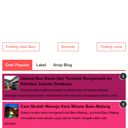
Posting Lebih Baru
Beranda
Posting Lama
Entri Populer
Label
Arsip Blog
Jadwal Bus Damri Dari Terminal Bungurasih ke
Bandara Juanda Surabaya
Bandara Internasional Juanda Surabaya bisa di tempuh dengan
berbagai sarana transportasi mulai kendaraan roda dua, kendaraan pribadi, kend...
Cara Mudah Menuju Kota Wisata Batu-Malang
Sobat traveler tentu mengenal kota Batu-Malang , iya kota Batu-Malang
merupakan kota wisata yang saat ini masih menjadi salah satu
primado...