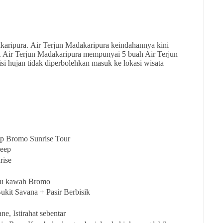
akaripura. Air Terjun Madakaripura keindahannya kini
a. Air Terjun Madakaripura mempunyai 5 buah Air Terjun
i hujan tidak diperbolehkan masuk ke lokasi wisata
iap Bromo Sunrise Tour
Jeep
rise
uju kawah Bromo
ukit Savana + Pasir Berbisik
ne, Istirahat sebentar