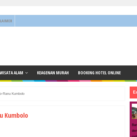
CLAIMER
 WISATA ALAM
KEAGENAN MURAH
BOOKING HOTEL ONLINE
En
mo-Ranu Kumbolo
nu Kumbolo
Ban
den
rod