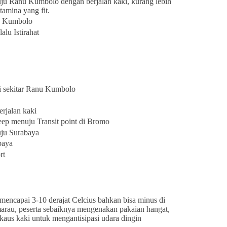
ju Ranu Kumbolo dengan berjalan kaki, kurang lebih
tamina yang fit.
nu Kumbolo
lu Istirahat
i sekitar Ranu Kumbolo
rjalan kaki
eep menuju Transit point di Bromo
uju Surabaya
baya
rt
mencapai 3-10 derajat Celcius bahkan bisa minus di
arau, peserta sebaiknya mengenakan pakaian hangat,
n kaus kaki untuk mengantisipasi udara dingin