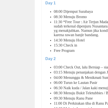
Day 1
08:00 Dijemput Surabaya
08:30 Menuju Bromo
11:30 *Free Tour : Air Terjun Mad
sudah terkenal dipenjuru Nusantar
yg menakjubkan. Namun jika kondis
karena rawan banjir bandang.
14:30 Menuju Hotel
15:30 Check in
Free Program
Day 2
03:00 Check Out, lalu Bersiap – s
03:15 Menuju penanjakan dengan 
04:00 Menunggu & Menikmati Sun
06:00 Turun ke Lautan Pasir
06:30 Naik kuda / Jalan kaki men
08:30 Menuju Bukit Teletubbies / B
09:30 Menuju Ranu Pane
11:00 Di Perkirakan tiba di Ranu Pa