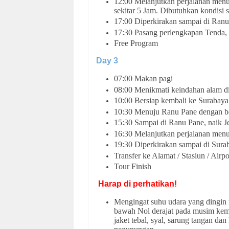
12:00 Melanjutkan perjalanan menu
sekitar 5 Jam. Dibutuhkan kondisi s
17:00 Diperkirakan sampai di Ra
17:30 Pasang perlengkapan Tenda, la
Free Program
Day 3
07:00 Makan pagi
08:00 Menikmati keindahan alam d
10:00 Bersiap kembali ke Surabaya
10:30 Menuju Ranu Pane dengan be
15:30 Sampai di Ranu Pane, naik J
16:30 Melanjutkan perjalanan men
19:30 Diperkirakan sampai di Sura
Transfer ke Alamat / Stasiun / Airpo
Tour Finish
Harap di perhatikan!
Mengingat suhu udara yang dingin 
bawah Nol derajat pada musim kem
jaket tebal, syal, sarung tangan da