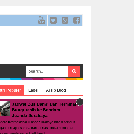
tri Populer
Label
Arsip Blog
Jadwal Bus Damri Dari Terminal
Bungurasih ke Bandara
Juanda Surabaya
dara Internasional Juanda Surabaya bisa di tempuh
gan berbagai sarana transportasi mulai kendaraan
a dua, kendaraan pribadi, kend...