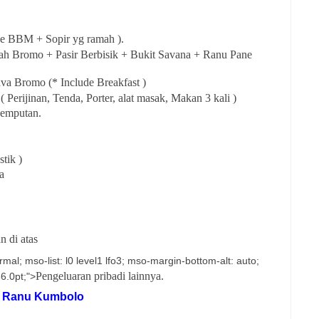
ude BBM + Sopir yg ramah ).
h Bromo + Pasir Berbisik + Bukit Savana + Ranu Pane
va Bromo (* Include Breakfast )
erijinan, Tenda, Porter, alat masak, Makan 3 kali )
jemputan.
tik )
a
n di atas
mal; mso-list: l0 level1 lfo3; mso-margin-bottom-alt: auto;
Pengeluaran pribadi lainnya.
36.0pt;">
mo Ranu Kumbolo