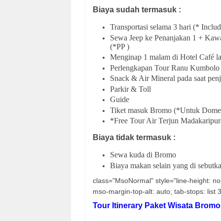
Biaya sudah termasuk :
Transportasi selama 3 hari (* Incl
Sewa Jeep ke Penanjakan 1 + Kawa
(*PP )
Menginap 1 malam di Hotel Café la
Perlengkapan Tour Ranu Kumbolo ( P
Snack & Air Mineral pada saat pen
Parkir & Toll
Guide
Tiket masuk Bromo (*Untuk Domes
*Free Tour Air Terjun Madakaripur
Biaya tidak termasuk :
Sewa kuda di Bromo
Biaya makan selain yang di sebutka
class="MsoNormal" style="line-height: nor
mso-margin-top-alt: auto; tab-stops: list 
Tour Itinerary Paket Wisata Bro