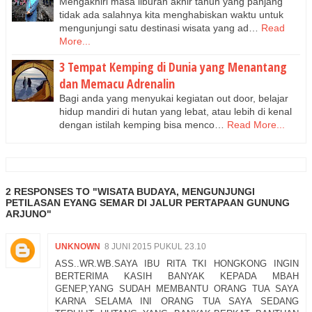
Mengakhiri masa liburan akhir tahun yang panjang
tidak ada salahnya kita menghabiskan waktu untuk
mengunjungi satu destinasi wisata yang ad…
Read
More...
3 Tempat Kemping di Dunia yang Menantang
dan Memacu Adrenalin
Bagi anda yang menyukai kegiatan out door, belajar
hidup mandiri di hutan yang lebat, atau lebih di kenal
dengan istilah kemping bisa menco…
Read More...
2 RESPONSES TO "WISATA BUDAYA, MENGUNJUNGI
PETILASAN EYANG SEMAR DI JALUR PERTAPAAN GUNUNG
ARJUNO"
UNKNOWN
8 JUNI 2015 PUKUL 23.10
ASS..WR.WB.SAYA IBU RITA TKI HONGKONG INGIN
BERTERIMA KASIH BANYAK KEPADA MBAH
GENEP,YANG SUDAH MEMBANTU ORANG TUA SAYA
KARNA SELAMA INI ORANG TUA SAYA SEDANG