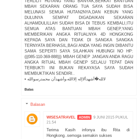
TERLILIT HUTANG YANG BANYAK,BERKAT BANTUAN
MBAH SEKARAN ORANG TUA SAYA SUDAH BISA
MELUNASI SEMUA HUTAN2NYA,DAN KEBUN YANG
DULUNYA SEMPAT DIGADAIKAN SEKARAN
ALHAMDULILLAH SUDAH BISA DI TEBUS KEMBALI,ITU
SEMUA ATAS BANTUAN MBAH GENEP,YANG
MEMBERIKAN ANGKA RITUALNYA 4D HONGKONG
KEPADA SAYA DAN TIDAK DI SANGKA SANGKA
TERNYATA BERHASIL,BAGI ANDA YANG INGIN DIBANTU
SAMA SEPERTI SAYA SILAHKAN HUBUNGI NO HP:
(((085-110-369-888))) MBAH GENEP JANGAN ANDA RAGU
ANGKA RITUAL MBAH GENEP SELALU TEPAT DAN
TERBUKTI INI BUKAN REKAYASA SAYA SUDAH
MEMBUKTIKAN SENDIRI..
• لالله�أشهدألاإله إلاالله،وأشهدأن محمدرسوالله
Balas
Balasan
WISESATRAVEL
9 JUNI 2015 PUKUL
21.54
Terima Kasih infonya ibu Rita di
Hongkong..semoga semakin sukses