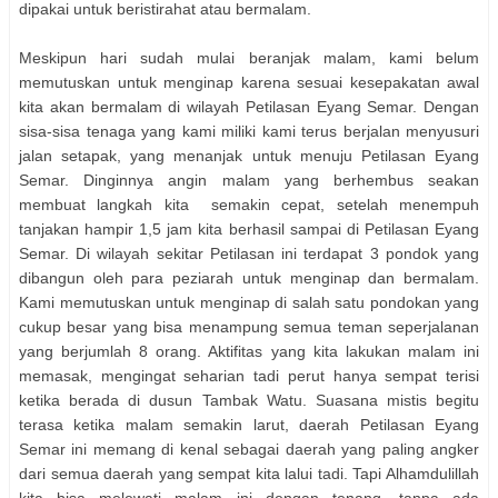
dipakai untuk beristirahat atau bermalam.
Meskipun hari sudah mulai beranjak malam, kami belum
memutuskan untuk menginap karena sesuai kesepakatan awal
kita akan bermalam di wilayah Petilasan Eyang Semar. Dengan
sisa-sisa tenaga yang kami miliki kami terus berjalan menyusuri
jalan setapak, yang menanjak untuk menuju Petilasan Eyang
Semar. Dinginnya angin malam yang berhembus seakan
membuat langkah kita
semakin cepat, setelah menempuh
tanjakan hampir 1,5 jam kita berhasil sampai di Petilasan Eyang
Semar. Di wilayah sekitar Petilasan ini terdapat 3 pondok yang
dibangun oleh para peziarah untuk menginap dan bermalam.
Kami memutuskan untuk menginap di salah satu pondokan yang
cukup besar yang bisa menampung semua teman seperjalanan
yang berjumlah 8 orang. Aktifitas yang kita lakukan malam ini
memasak, mengingat seharian tadi perut hanya sempat terisi
ketika berada di dusun Tambak Watu. Suasana mistis begitu
terasa ketika malam semakin larut, daerah Petilasan Eyang
Semar ini memang di kenal sebagai daerah yang paling angker
dari semua daerah yang sempat kita lalui tadi. Tapi Alhamdulillah
kita bisa melewati malam ini dengan tenang, tanpa ada