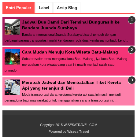
Entri Populer
Label
Arsip Blog
Jadwal Bus Damri Dari Terminal Bungurasih ke
Bandara Juanda Surabaya
Bandara Internasional Juanda Surabaya bisa di tempuh dengan
berbagai sarana transportasi mulai kendaraan roda dua, kendaraan pribadi, kend...
Cara Mudah Menuju Kota Wisata Batu-Malang
Sobat traveler tentu mengenal kota Batu-Malang , iya kota Batu-Malang
merupakan kota wisata yang saat ini masih menjadi salah satu
primado...
Merubah Jadwal dan Membatalkan Tiket Kereta
Api yang terlanjur di Beli
Moda transportasi darat terutama kereta api saat ini masih menjadi
perimadona bagi masyarakat untuk menggunakan sarana transportasi ini, ...
Copyright 2015
WISESATRAVEL.COM
Powered by
Wisesa Travel