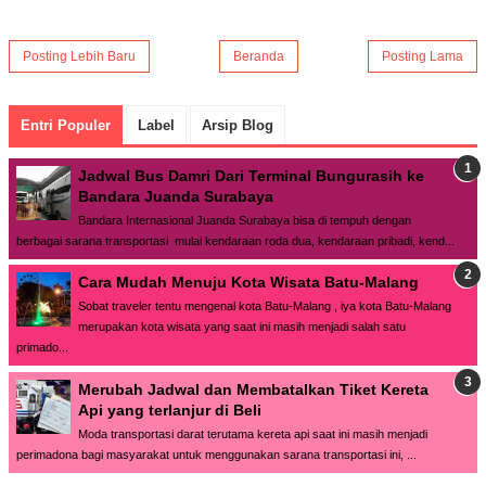
Posting Lebih Baru
Beranda
Posting Lama
Entri Populer
Label
Arsip Blog
Jadwal Bus Damri Dari Terminal Bungurasih ke
Bandara Juanda Surabaya
Bandara Internasional Juanda Surabaya bisa di tempuh dengan
berbagai sarana transportasi mulai kendaraan roda dua, kendaraan pribadi, kend...
Cara Mudah Menuju Kota Wisata Batu-Malang
Sobat traveler tentu mengenal kota Batu-Malang , iya kota Batu-Malang
merupakan kota wisata yang saat ini masih menjadi salah satu
primado...
Merubah Jadwal dan Membatalkan Tiket Kereta
Api yang terlanjur di Beli
Moda transportasi darat terutama kereta api saat ini masih menjadi
perimadona bagi masyarakat untuk menggunakan sarana transportasi ini, ...