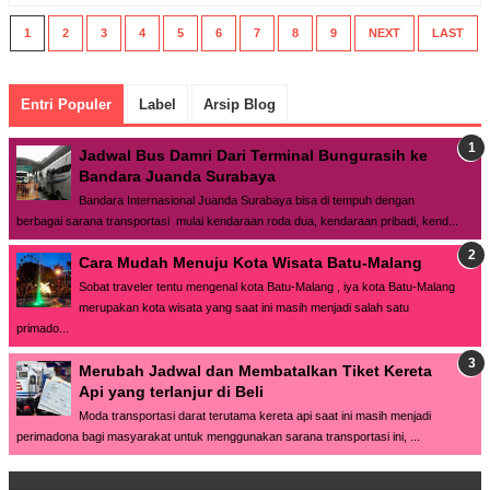
1
2
3
4
5
6
7
8
9
NEXT
LAST
Entri Populer
Label
Arsip Blog
Jadwal Bus Damri Dari Terminal Bungurasih ke
Bandara Juanda Surabaya
Bandara Internasional Juanda Surabaya bisa di tempuh dengan
berbagai sarana transportasi mulai kendaraan roda dua, kendaraan pribadi, kend...
Cara Mudah Menuju Kota Wisata Batu-Malang
Sobat traveler tentu mengenal kota Batu-Malang , iya kota Batu-Malang
merupakan kota wisata yang saat ini masih menjadi salah satu
primado...
Merubah Jadwal dan Membatalkan Tiket Kereta
Api yang terlanjur di Beli
Moda transportasi darat terutama kereta api saat ini masih menjadi
perimadona bagi masyarakat untuk menggunakan sarana transportasi ini, ...