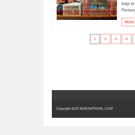
bagi pr
Pertan
READ
1
2
3
4
Copyright 2015
WISESATRAVEL.COM