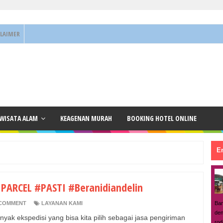
CLAIMER
 WISATA ALAM
KEAGENAN MURAH
BOOKING HOTEL ONLINE
En
 PARCEL #PASTI #Beranidiandelin
Ban
COMMENT
LAYANAN KAMI
den
yak ekspedisi yang bisa kita pilih sebagai jasa pengiriman
rod