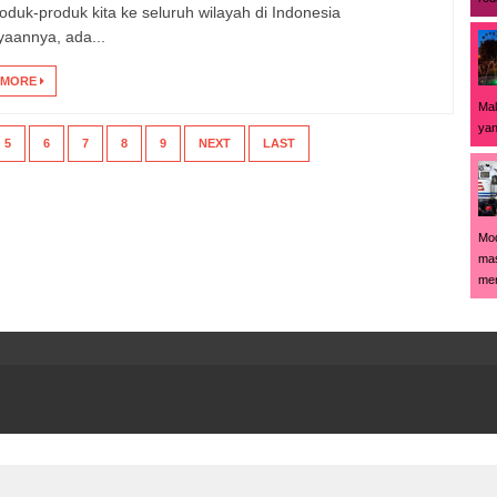
oduk-produk kita ke seluruh wilayah di Indonesia
yaannya, ada...
 MORE
Mal
yan
5
6
7
8
9
NEXT
LAST
Mod
mas
men