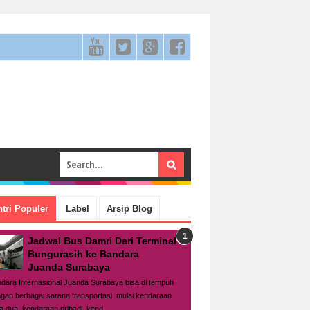
tri Populer
Label
Arsip Blog
Jadwal Bus Damri Dari Terminal
Bungurasih ke Bandara
Juanda Surabaya
dara Internasional Juanda Surabaya bisa di tempuh
gan berbagai sarana transportasi mulai kendaraan
a dua, kendaraan pribadi, kend...