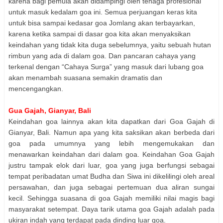
karena bagi pemula akan didampingi oleh tenaga profesional
untuk masuk kedalam goa ini. Semua perjuangan keras kita
untuk bisa sampai kedasar goa Jomlang akan terbayarkan,
karena ketika sampai di dasar goa kita akan menyaksikan
keindahan yang tidak kita duga sebelumnya, yaitu sebuah hutan
rimbun yang ada di dalam goa. Dan pancaran cahaya yang
terkenal dengan “Cahaya Surga” yang masuk dari lubang goa
akan menambah suasana semakin dramatis dan
mencengangkan.
Gua Gajah, Gianyar, Bali
Keindahan goa lainnya akan kita dapatkan dari Goa Gajah di
Gianyar, Bali. Namun apa yang kita saksikan akan berbeda dari
goa pada umumnya yang lebih mengemukakan dan
menawarkan keindahan dari dalam goa. Keindahan Goa Gajah
justru tampak elok dari luar, goa yang juga berfungsi sebagai
tempat peribadatan umat Budha dan Siwa ini dikelilingi oleh areal
persawahan, dan juga sebagai pertemuan dua aliran sungai
kecil. Sehingga suasana di goa Gajah memiliki nilai magis bagi
masyarakat setempat. Daya tarik utama goa Gajah adalah pada
ukiran indah yang terdapat pada dinding luar goa.