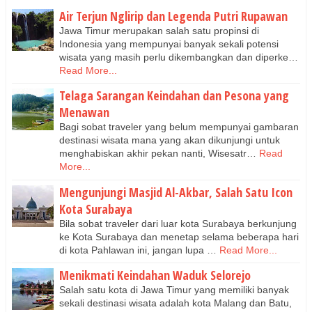
Air Terjun Nglirip dan Legenda Putri Rupawan
Jawa Timur merupakan salah satu propinsi di
Indonesia yang mempunyai banyak sekali potensi
wisata yang masih perlu dikembangkan dan diperke…
Read More...
Telaga Sarangan Keindahan dan Pesona yang
Menawan
Bagi sobat traveler yang belum mempunyai gambaran
destinasi wisata mana yang akan dikunjungi untuk
menghabiskan akhir pekan nanti, Wisesatr…
Read
More...
Mengunjungi Masjid Al-Akbar, Salah Satu Icon
Kota Surabaya
Bila sobat traveler dari luar kota Surabaya berkunjung
ke Kota Surabaya dan menetap selama beberapa hari
di kota Pahlawan ini, jangan lupa …
Read More...
Menikmati Keindahan Waduk Selorejo
Salah satu kota di Jawa Timur yang memiliki banyak
sekali destinasi wisata adalah kota Malang dan Batu,