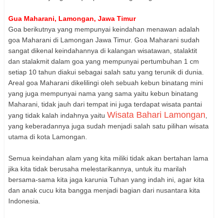
Gua Maharani, Lamongan, Jawa Timur
Goa berikutnya yang mempunyai keindahan menawan adalah
goa Maharani di Lamongan Jawa Timur. Goa Maharani sudah
sangat dikenal keindahannya di kalangan wisatawan, stalaktit
dan stalakmit dalam goa yang mempunyai pertumbuhan 1 cm
setiap 10 tahun diakui sebagai salah satu yang terunik di dunia.
Areal goa Maharani dikelilingi oleh sebuah kebun binatang mini
yang juga mempunyai nama yang sama yaitu kebun binatang
Maharani, tidak jauh dari tempat ini juga terdapat wisata pantai
Wisata Bahari Lamongan
yang tidak kalah indahnya yaitu
,
yang keberadannya juga sudah menjadi salah satu pilihan wisata
utama di kota Lamongan.
Semua keindahan alam yang kita miliki tidak akan bertahan lama
jika kita tidak berusaha melestarikannya, untuk itu marilah
bersama-sama kita jaga karunia Tuhan yang indah ini, agar kita
dan anak cucu kita bangga menjadi bagian dari nusantara kita
Indonesia.