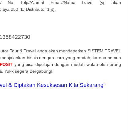
/ No. Telp//Alamat Email//Nama Travel (yg akan
ya 250 rb/ Distributor 1 jt).
081358422730
ibutor Tour & Travel anda akan mendapatkan SISTEM TRAVEL
 menjalankan bisnis dengan cara yang mudah, karena semua
EPOSIT
yang bisa dipelajari dengan mudah walau oleh orang
a, Yukk segera Bergabung!!
avel & Ciptakan Kesuksesan Kita Sekarang"