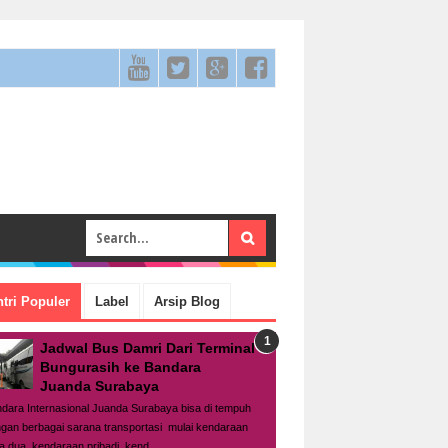
tri Populer
Label
Arsip Blog
Jadwal Bus Damri Dari Terminal
Bungurasih ke Bandara
Juanda Surabaya
dara Internasional Juanda Surabaya bisa di tempuh
gan berbagai sarana transportasi mulai kendaraan
a dua, kendaraan pribadi, kend...