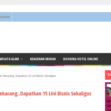
CLAIMER
 WISATA ALAM
KEAGENAN MURAH
BOOKING HOTEL ONLINE
En
l Sekarang..Dapatkan 15 Lini Bisnis Sekaligus
ekarang..Dapatkan 15 Lini Bisnis Sekaligus
Ban
den
rod