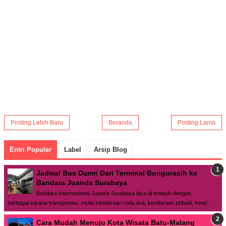
Posting Lebih Baru
Beranda
Posting Lama
Entri Populer
Label
Arsip Blog
Jadwal Bus Damri Dari Terminal Bungurasih ke
Bandara Juanda Surabaya
Bandara Internasional Juanda Surabaya bisa di tempuh dengan
berbagai sarana transportasi mulai kendaraan roda dua, kendaraan pribadi, kend...
Cara Mudah Menuju Kota Wisata Batu-Malang