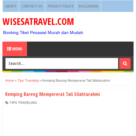
ABOUT
CONTACT US
PRIVACY POLICY
DISCLAIMER
WISESATRAVEL.COM
Booking Tiket Pesawat Murah dan Mudah
MENU
Home
»
Tips Traveling
»
Kemping Bareng Mempererat Tali Silahturahmi
Kemping Bareng Mempererat Tali Silahturahmi
TIPS TRAVELING