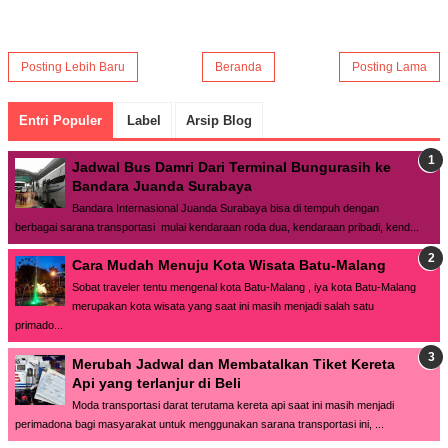
Posting Lebih Baru
Beranda
Posting Lama
Entri Populer
Label
Arsip Blog
Jadwal Bus Damri Dari Terminal Bungurasih ke
Bandara Juanda Surabaya
Bandara Internasional Juanda Surabaya bisa di tempuh dengan
berbagai sarana transportasi mulai kendaraan roda dua, kendaraan pribadi, kend...
Cara Mudah Menuju Kota Wisata Batu-Malang
Sobat traveler tentu mengenal kota Batu-Malang , iya kota Batu-Malang
merupakan kota wisata yang saat ini masih menjadi salah satu
primado...
Merubah Jadwal dan Membatalkan Tiket Kereta
Api yang terlanjur di Beli
Moda transportasi darat terutama kereta api saat ini masih menjadi
perimadona bagi masyarakat untuk menggunakan sarana transportasi ini, ...