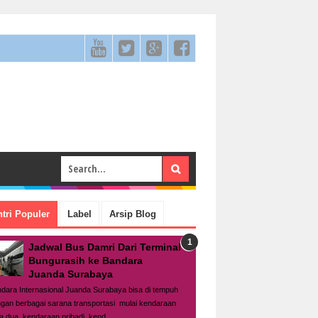
tri Populer
Label
Arsip Blog
Jadwal Bus Damri Dari Terminal
Bungurasih ke Bandara
Juanda Surabaya
dara Internasional Juanda Surabaya bisa di tempuh
gan berbagai sarana transportasi mulai kendaraan
a dua, kendaraan pribadi, kend...