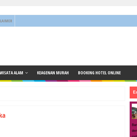
CLAIMER
 WISATA ALAM
KEAGENAN MURAH
BOOKING HOTEL ONLINE
En
ka
Ban
den
rod