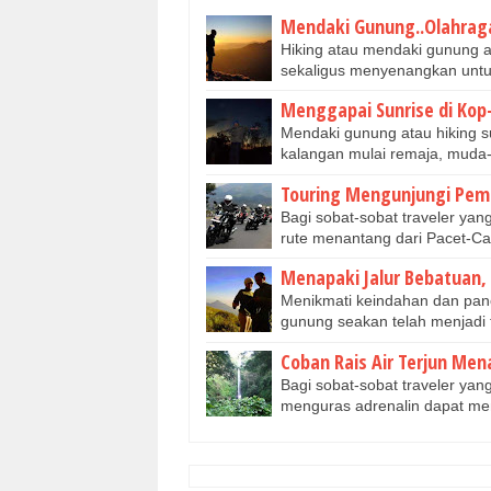
Mendaki Gunung..Olahrag
Hiking atau mendaki gunung a
sekaligus menyenangkan untu
Menggapai Sunrise di Kop
Mendaki gunung atau hiking s
kalangan mulai remaja, muda
Touring Mengunjungi Pema
Bagi sobat-sobat traveler ya
rute menantang dari Pacet-C
Menapaki Jalur Bebatuan,
Menikmati keindahan dan pano
gunung seakan telah menjadi 
Coban Rais Air Terjun M
Bagi sobat-sobat traveler y
menguras adrenalin dapat men