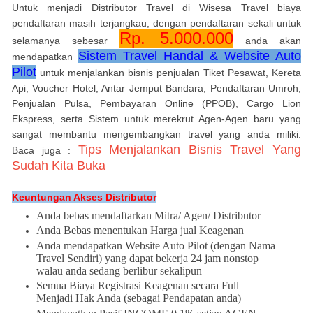
Untuk menjadi Distributor Travel di Wisesa Travel biaya
pendaftaran masih terjangkau, dengan pendaftaran sekali untuk
Rp. 5.000.000
selamanya sebesar
anda akan
Sistem Travel Handal & Website Auto
mendapatkan
Pilot
untuk menjalankan bisnis penjualan Tiket Pesawat, Kereta
Api, Voucher Hotel, Antar Jemput Bandara, Pendaftaran Umroh,
Penjualan Pulsa, Pembayaran Online (PPOB), Cargo Lion
Ekspress, serta Sistem untuk merekrut Agen-Agen baru yang
sangat membantu mengembangkan travel yang anda miliki.
Tips Menjalankan Bisnis Travel Yang
Baca juga :
Sudah Kita Buka
Keuntungan Akses Distributor
Anda bebas mendaftarkan Mitra/ Agen/ Distributor
Anda Bebas menentukan Harga jual Keagenan
Anda mendapatkan Website Auto Pilot (dengan Nama
Travel Sendiri) yang dapat bekerja 24 jam nonstop
walau anda sedang berlibur sekalipun
Semua Biaya Registrasi Keagenan secara Full
Menjadi Hak Anda (sebagai Pendapatan anda)