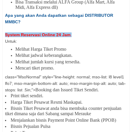
Bisa Transaksi melalui ALFA Group (Alfa Mart, Alfa
Midi, Alfa Express dll)
Apa yang akan Anda dapatkan sebagai DISTRIBUTOR
MMBC?
System Reservasi Online 24 Jam
.
Untuk:
Melihat Harga Tiket Promo
Melihat jadwal keberangkatan.
Melihat jumlah kursi yang tersedia.
Mencari tiket promo.
class="MsoNormal" style="line-height: normal; mso-list: l8 level1
lfo7; mso-margin-bottom-alt: auto; mso-margin-top-alt: auto; tab-
Booking dan Issued Tiket Sendiri.
stops: list .5in;">
Print tiket sendiri.
Harga Tiket Pesawat Resmi Maskapai.
Bisnis Tiket Pesawat anda bisa membuka counter penjualan
tiket dimana saja dari Sabang sampai Merauke
Menjalankan bisnis Payment Point Online Bank (PPOB)
Bisnis Pejualan Pulsa