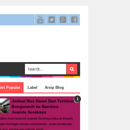
tri Populer
Label
Arsip Blog
Jadwal Bus Damri Dari Terminal
Bungurasih ke Bandara
Juanda Surabaya
dara Internasional Juanda Surabaya bisa di tempuh
gan berbagai sarana transportasi mulai kendaraan
a dua, kendaraan pribadi, kend...