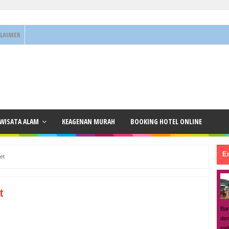
CLAIMER
 WISATA ALAM
KEAGENAN MURAH
BOOKING HOTEL ONLINE
En
et
t
Ban
den
rod