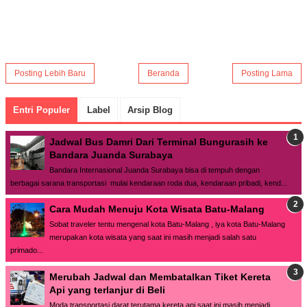
Posting Lebih Baru
Beranda
Posting Lama
Entri Populer
Label
Arsip Blog
Jadwal Bus Damri Dari Terminal Bungurasih ke
Bandara Juanda Surabaya
Bandara Internasional Juanda Surabaya bisa di tempuh dengan
berbagai sarana transportasi mulai kendaraan roda dua, kendaraan pribadi, kend...
Cara Mudah Menuju Kota Wisata Batu-Malang
Sobat traveler tentu mengenal kota Batu-Malang , iya kota Batu-Malang
merupakan kota wisata yang saat ini masih menjadi salah satu
primado...
Merubah Jadwal dan Membatalkan Tiket Kereta
Api yang terlanjur di Beli
Moda transportasi darat terutama kereta api saat ini masih menjadi