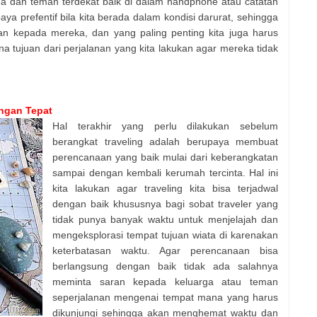
 dan teman terdekat baik di dalam handphone atau catatan
upaya prefentif bila kita berada dalam kondisi darurat, sehingga
n kepada mereka, dan yang paling penting kita juga harus
tujuan dari perjalanan yang kita lakukan agar mereka tidak
ngan Tepat
Hal terakhir yang perlu dilakukan sebelum
berangkat traveling adalah berupaya membuat
perencanaan yang baik mulai dari keberangkatan
sampai dengan kembali kerumah tercinta. Hal ini
kita lakukan agar traveling kita bisa terjadwal
dengan baik khususnya bagi sobat traveler yang
tidak punya banyak waktu untuk menjelajah dan
mengeksplorasi tempat tujuan wiata di karenakan
keterbatasan waktu. Agar perencanaan bisa
berlangsung dengan baik tidak ada salahnya
meminta saran kepada keluarga atau teman
seperjalanan mengenai tempat mana yang harus
dikunjungi sehingga akan menghemat waktu dan