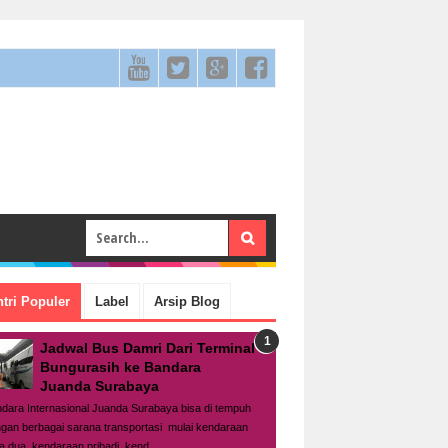
tri Populer
Label
Arsip Blog
Jadwal Bus Damri Dari Terminal
Bungurasih ke Bandara
Juanda Surabaya
dara Internasional Juanda Surabaya bisa di tempuh
gan berbagai sarana transportasi mulai kendaraan
a dua, kendaraan pribadi, kend...