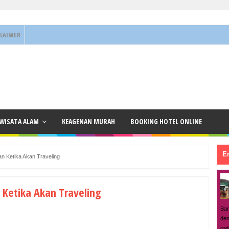
CLAIMER
 WISATA ALAM
KEAGENAN MURAH
BOOKING HOTEL ONLINE
En
an Ketika Akan Traveling
 Ketika Akan Traveling
Ban
den
rod