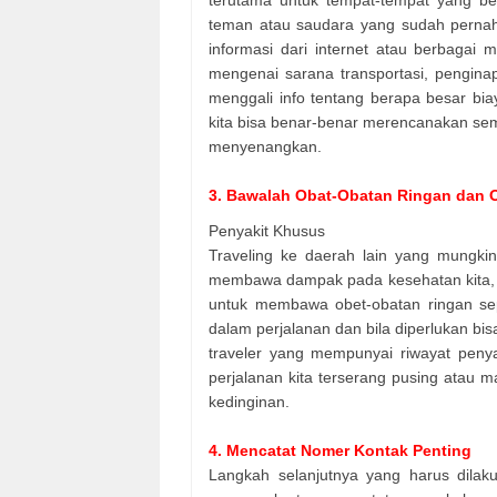
terutama untuk tempat-tempat yang bel
teman atau saudara yang sudah pernah 
informasi dari internet atau berbagai m
mengenai sarana transportasi, pengina
menggali info tentang berapa besar bi
kita bisa benar-benar merencanakan sem
menyenangkan.
3. Bawalah Obat-Obatan Ringan dan 
Penyakit Khusus
Traveling ke daerah lain yang mungk
membawa dampak pada kesehatan kita, s
untuk membawa obet-obatan ringan sepe
dalam perjalanan dan bila diperlukan b
traveler yang mempunyai riwayat penyak
perjalanan kita terserang pusing atau
kedinginan.
4. Mencatat Nomer Kontak Penting
Langkah selanjutnya yang harus dilak