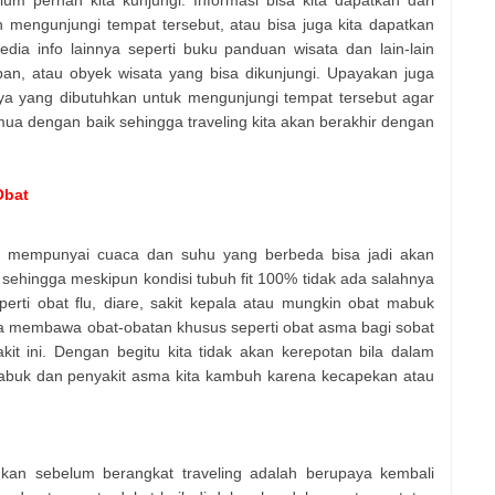
um pernah kita kunjungi. Informasi bisa kita dapatkan dari
mengunjungi tempat tersebut, atau bisa juga kita dapatkan
edia info lainnya seperti buku panduan wisata dan lain-lain
pan, atau obyek wisata yang bisa dikunjungi. Upayakan juga
aya yang dibutuhkan untuk mengunjungi tempat tersebut agar
ua dengan baik sehingga traveling kita akan berakhir dengan
Obat
in mempunyai cuaca dan suhu yang berbeda bisa jadi akan
ehingga meskipun kondisi tubuh fit 100% tidak ada salahnya
rti obat flu, diare, sakit kepala atau mungkin obat mabuk
isa membawa obat-obatan khusus seperti obat asma bagi sobat
it ini. Dengan begitu kita tidak akan kerepotan bila dalam
 mabuk dan penyakit asma kita kambuh karena kecapekan atau
ukan sebelum berangkat traveling adalah berupaya kembali