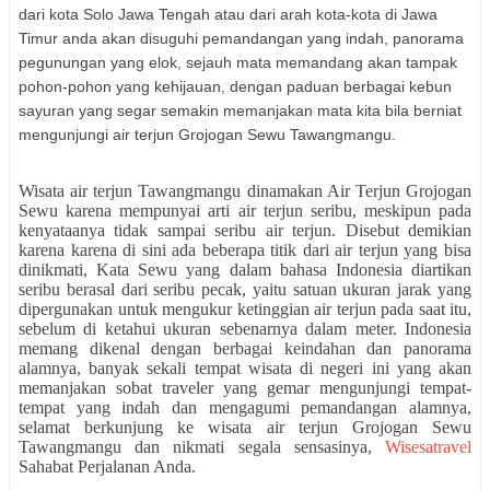
dari kota Solo Jawa Tengah atau dari arah kota-kota di Jawa
Timur anda akan disuguhi pemandangan yang indah, panorama
pegunungan yang elok, sejauh mata memandang akan tampak
pohon-pohon yang kehijauan, dengan paduan berbagai kebun
sayuran yang segar semakin memanjakan mata kita bila berniat
mengunjungi air terjun Grojogan Sewu Tawangmangu.
Wisata air terjun Tawangmangu dinamakan Air Terjun Grojogan
Sewu karena mempunyai arti air terjun seribu, meskipun pada
kenyataanya tidak sampai seribu air terjun. Disebut demikian
karena karena di sini ada beberapa titik dari air terjun yang bisa
dinikmati, Kata Sewu yang dalam bahasa Indonesia diartikan
seribu berasal dari seribu pecak, yaitu satuan ukuran jarak yang
dipergunakan untuk mengukur ketinggian air terjun pada saat itu,
sebelum di ketahui ukuran sebenarnya dalam meter. Indonesia
memang dikenal dengan berbagai keindahan dan panorama
alamnya, banyak sekali tempat wisata di negeri ini yang akan
memanjakan sobat traveler yang gemar mengunjungi tempat-
tempat yang indah dan mengagumi pemandangan alamnya,
selamat berkunjung ke wisata air terjun Grojogan Sewu
Tawangmangu dan nikmati segala sensasinya,
Wisesatravel
Sahabat Perjalanan Anda.