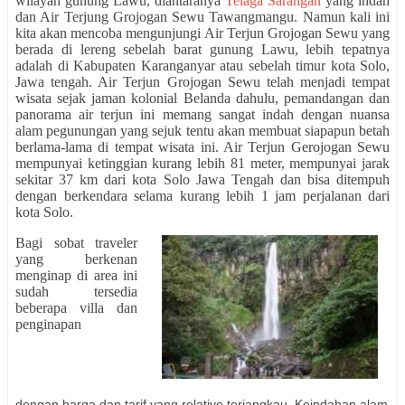
wilayah gunung Lawu, diantaranya
Telaga Sarangan
yang indah
dan Air Terjung Grojogan Sewu Tawangmangu. Namun kali ini
kita akan mencoba mengunjungi Air Terjun Grojogan Sewu yang
berada di lereng sebelah barat gunung Lawu, lebih tepatnya
adalah di Kabupaten Karanganyar atau sebelah timur kota Solo,
Jawa tengah. Air Terjun Grojogan Sewu telah menjadi tempat
wisata sejak jaman kolonial Belanda dahulu, pemandangan dan
panorama air terjun ini memang sangat indah dengan nuansa
alam pegunungan yang sejuk tentu akan membuat siapapun betah
berlama-lama di tempat wisata ini. Air Terjun Gerojogan Sewu
mempunyai ketinggian kurang lebih 81 meter, mempunyai jarak
sekitar 37 km dari kota Solo Jawa Tengah dan bisa ditempuh
dengan berkendara selama kurang lebih 1 jam perjalanan dari
kota Solo.
Bagi sobat traveler
yang berkenan
menginap di area ini
sudah tersedia
beberapa villa dan
penginapan
dengan harga dan tarif yang relative terjangkau. Keindahan alam