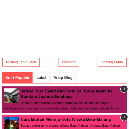
Posting Lebih Baru
Beranda
Posting Lama
Entri Populer
Label
Arsip Blog
Jadwal Bus Damri Dari Terminal Bungurasih ke
Bandara Juanda Surabaya
Bandara Internasional Juanda Surabaya bisa di tempuh dengan
berbagai sarana transportasi mulai kendaraan roda dua, kendaraan pribadi, kend...
Cara Mudah Menuju Kota Wisata Batu-Malang
Sobat traveler tentu mengenal kota Batu-Malang , iya kota Batu-Malang