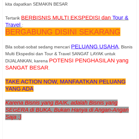
kita dapatkan SEMAKIN BESAR
BERBISNIS MULTI EKSPEDISI dan
Tour &
Tertarik
Travel
:
BERGABUNG DISINI SEKARANG
PELUANG USAHA
Bila sobat-sobat sedang mencari
, Bisnis
Multi Ekspedisi dan Tour & Travel SANGAT LAYAK untuk
POTENSI PENGHASILAN yang
DIJALANKAN, karena
SANGAT BESAR
.
TAKE ACTION NOW, MANFAATKAN PELUANG
YANG ADA
Karena Bisnis yang BAIK, adalah Bisnis yang
SEGERA di BUKA, Bukan Hanya di Angan-Angan
Saja :)