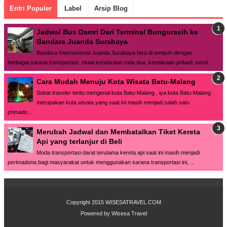
Entri Populer
Label
Arsip Blog
Jadwal Bus Damri Dari Terminal Bungurasih ke
Bandara Juanda Surabaya
Bandara Internasional Juanda Surabaya bisa di tempuh dengan
berbagai sarana transportasi mulai kendaraan roda dua, kendaraan pribadi, kend...
Cara Mudah Menuju Kota Wisata Batu-Malang
Sobat traveler tentu mengenal kota Batu-Malang , iya kota Batu-Malang
merupakan kota wisata yang saat ini masih menjadi salah satu
primado...
Merubah Jadwal dan Membatalkan Tiket Kereta
Api yang terlanjur di Beli
Moda transportasi darat terutama kereta api saat ini masih menjadi
perimadona bagi masyarakat untuk menggunakan sarana transportasi ini, ...
Copyright 2015
WISESATRAVEL.COM
Powered by
Wisesa Travel