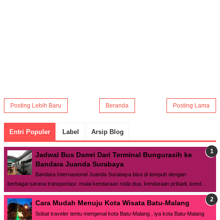
Posting Lebih Baru
Beranda
Posting Lama
Entri Populer
Label
Arsip Blog
Jadwal Bus Damri Dari Terminal Bungurasih ke
Bandara Juanda Surabaya
Bandara Internasional Juanda Surabaya bisa di tempuh dengan
berbagai sarana transportasi mulai kendaraan roda dua, kendaraan pribadi, kend...
Cara Mudah Menuju Kota Wisata Batu-Malang
Sobat traveler tentu mengenal kota Batu-Malang , iya kota Batu-Malang