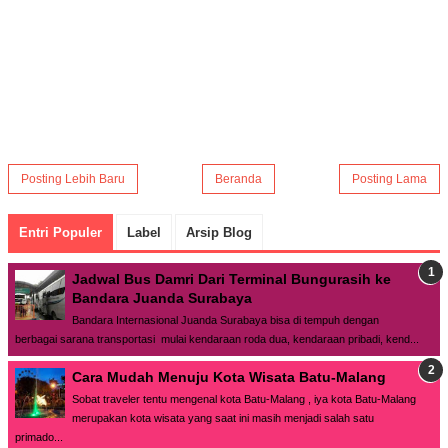
Posting Lebih Baru
Beranda
Posting Lama
Entri Populer
Label
Arsip Blog
Jadwal Bus Damri Dari Terminal Bungurasih ke
Bandara Juanda Surabaya
Bandara Internasional Juanda Surabaya bisa di tempuh dengan
berbagai sarana transportasi mulai kendaraan roda dua, kendaraan pribadi, kend...
Cara Mudah Menuju Kota Wisata Batu-Malang
Sobat traveler tentu mengenal kota Batu-Malang , iya kota Batu-Malang
merupakan kota wisata yang saat ini masih menjadi salah satu
primado...