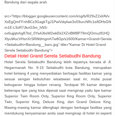
Bandung dari segala arah.
src="https://blogger.googleusercontent.com/img/b/R29vZ2xl/AVv
XsEgQmFFnhBCz3GagkTgJ1PwiVdq4ae3o59urcNRc1e8DHsGN
m1E-L9zR7JkoG3m_hNS-
ox6ujjqtvhg87bd_0Ya4JbsW2wkEk2XZnBMBP79mQOmuzfl1HQ
XlyuWucVHsnXrSRWdmgmhTw8Gp/s1600/Kamar+Grand+Serela
+Setiabudhi+Bandung__baru.jpg" title="Kamar Di Hotel Grand
Serela Setiabudhi Bandung">
Detail Hotel Grand Serela Setiabudhi Bandung
Hotel Serela Setiabudhi Bandung lebih tepatnya berada di Jl.
Hegarmanah No. 9-15 Setiabudhi kota Bandung, merupakan
hotel bintang 4 yang menyediakan berbagai fasilitas kamar yang
sesuai sengan kebutuhan wisatawan saat ini, mulai pusat
kebugaran hingga kolam renang. Terdapat 99 kamar dengan
beberapa tipe yang bisa dipesat saat menginap yaitu tipe kamar
Superior Twin Room Only, Superior King Room Only, Superior
Twin, Superior King, Deluxe King, dan Grand Deluxe King.
Masing-masing kamar dilengkapi dengan berbagai fasilitas yang
mendukung kenyamanan anda saat menginap di hotel ini seperti