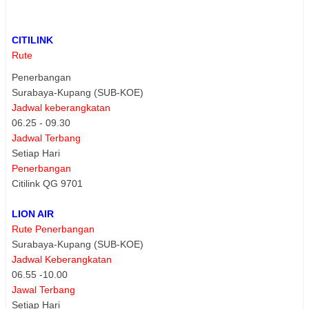
CITILINK
Rute
Penerbangan
Surabaya-Kupang (SUB-KOE)
Jadwal keberangkatan
06.25 - 09.30
Jadwal Terbang
Setiap Hari
Penerbangan
Citilink QG 9701
LION AIR
Rute Penerbangan
Surabaya-Kupang (SUB-KOE)
Jadwal Keberangkatan
06.55 -10.00
Jawal Terbang
Setiap Hari