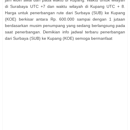
di Surabaya UTC +7 dan waktu wilayah di Kupang UTC + 8.
Harga untuk penerbangan rute dari Surbaya (SUB) ke Kupang
(KOE) berkisar antara Rp. 600.000 sampai dengan 1 jutaan
berdasarkan musim penumpang yang sedang berlangsung pada
saat penerbangan. Demikian info jadwal terbaru penerbangan
dari Surbaya (SUB) ke Kupang (KOE) semoga bermanfaat