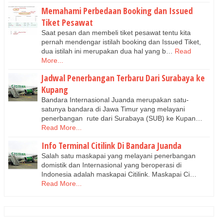
Memahami Perbedaan Booking dan Issued
Tiket Pesawat
Saat pesan dan membeli tiket pesawat tentu kita
pernah mendengar istilah booking dan Issued Tiket,
dua istilah ini merupakan dua hal yang b…
Read
More...
Jadwal Penerbangan Terbaru Dari Surabaya ke
Kupang
Bandara Internasional Juanda merupakan satu-
satunya bandara di Jawa Timur yang melayani
penerbangan rute dari Surabaya (SUB) ke Kupan…
Read More...
Info Terminal Citilink Di Bandara Juanda
Salah satu maskapai yang melayani penerbangan
domistik dan Internasional yang beroperasi di
Indonesia adalah maskapai Citilink. Maskapai Ci…
Read More...