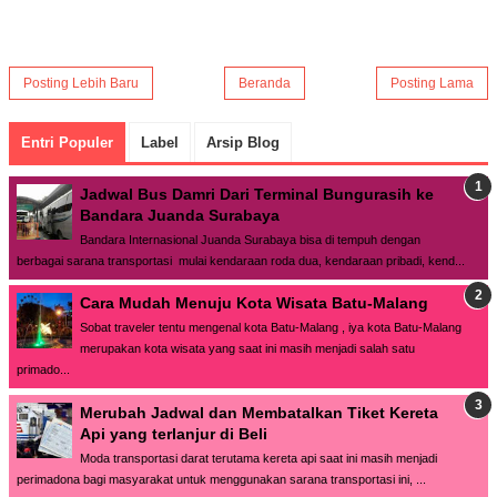
Posting Lebih Baru
Beranda
Posting Lama
Entri Populer
Label
Arsip Blog
Jadwal Bus Damri Dari Terminal Bungurasih ke
Bandara Juanda Surabaya
Bandara Internasional Juanda Surabaya bisa di tempuh dengan
berbagai sarana transportasi mulai kendaraan roda dua, kendaraan pribadi, kend...
Cara Mudah Menuju Kota Wisata Batu-Malang
Sobat traveler tentu mengenal kota Batu-Malang , iya kota Batu-Malang
merupakan kota wisata yang saat ini masih menjadi salah satu
primado...
Merubah Jadwal dan Membatalkan Tiket Kereta
Api yang terlanjur di Beli
Moda transportasi darat terutama kereta api saat ini masih menjadi
perimadona bagi masyarakat untuk menggunakan sarana transportasi ini, ...