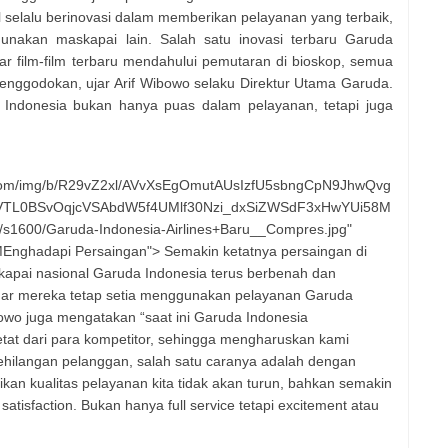
selalu berinovasi dalam memberikan pelayanan yang terbaik,
unakan maskapai lain. Salah satu inovasi terbaru Garuda
 film-film terbaru mendahului pemutaran di bioskop, semua
penggodokan, ujar Arif Wibowo selaku Direktur Utama Garuda.
ndonesia bukan hanya puas dalam pelayanan, tetapi juga
nt.com/img/b/R29vZ2xl/AVvXsEgOmutAUsIzfU5sbngCpN9JhwQvg
VTL0BSvOqjcVSAbdW5f4UMlf30Nzi_dxSiZWSdF3xHwYUi58M
s1600/Garuda-Indonesia-Airlines+Baru__Compres.jpg"
 MEnghadapi Persaingan"> Semakin ketatnya persaingan di
pai nasional Garuda Indonesia terus berbenah dan
gar mereka tetap setia menggunakan pelayanan Garuda
bowo juga mengatakan “saat ini Garuda Indonesia
tat dari para kompetitor, sehingga mengharuskan kami
ehilangan pelanggan, salah satu caranya adalah dengan
n kualitas pelayanan kita tidak akan turun, bahkan semakin
tisfaction. Bukan hanya full service tetapi excitement atau