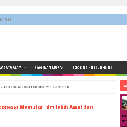
CLAIMER
 WISATA ALAM
KEAGENAN MURAH
BOOKING HOTEL ONLINE
En
a Indonesia Memutar Film lebih Awal dari Bioskop
donesia Memutar Film lebih Awal dari
Ban
den
rod