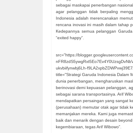
sebagai maskapai penerbangan nasional 
agar pelanggan tidak berpaling mengg
Indonesia adalah merencanakan memutar
rencana inovasi ini masih dalam tahap 
Kedepannya semua pelanggan Garuda I
“exited happy”.
src="https://blogger.googleuserconte
nFR8zdS5ywgRxt5Eo7Ev4Y0UzsgDvNb
ukvbiifynwbj6Lh-f9LA2xpbZDWPvwj39E7/
title="Strategi Garuda Indonesia Dalam
dunia penerbangan, mengharuskan maska
berinovasi demi kepuasan pelanggan, a
sebagai sarana transportasinya. Arif Wi
mendapatkan persaingan yang sangat ke
(perusahaan) memutar otak agar tidak k
memanjakan mereka. Kami juga memastika
baik dan menarik dengan desain beyond sa
kegembiaraan, tegas Arif Wibowo”.