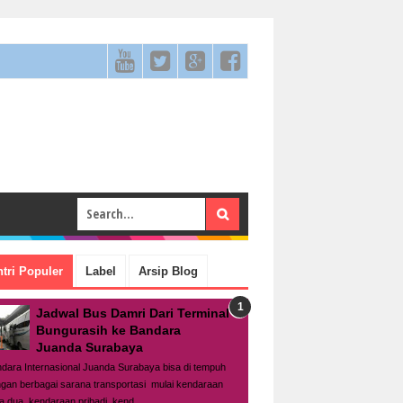
tri Populer
Label
Arsip Blog
Jadwal Bus Damri Dari Terminal
Bungurasih ke Bandara
Juanda Surabaya
dara Internasional Juanda Surabaya bisa di tempuh
gan berbagai sarana transportasi mulai kendaraan
a dua, kendaraan pribadi, kend...