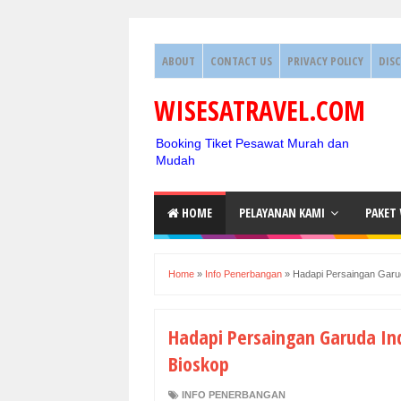
ABOUT
CONTACT US
PRIVACY POLICY
DIS
WISESATRAVEL.COM
Booking Tiket Pesawat Murah dan
Mudah
HOME
PELAYANAN KAMI
PAKET
Home
»
Info Penerbangan
»
Hadapi Persaingan Garud
Hadapi Persaingan Garuda In
Bioskop
INFO PENERBANGAN