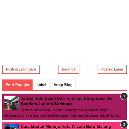
Posting Lebih Baru
Beranda
Posting Lama
Entri Populer
Label
Arsip Blog
Jadwal Bus Damri Dari Terminal Bungurasih ke
Bandara Juanda Surabaya
Bandara Internasional Juanda Surabaya bisa di tempuh dengan
berbagai sarana transportasi mulai kendaraan roda dua, kendaraan pribadi, kend...
Cara Mudah Menuju Kota Wisata Batu-Malang