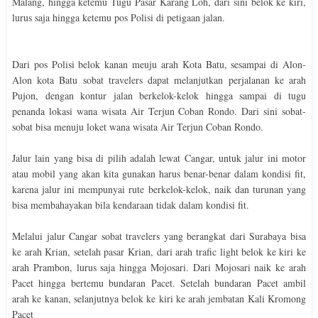
Malang, hingga ketemu Tugu Pasar Karang Loh, dari sini belok ke kiri,
lurus saja hingga ketemu pos Polisi di petigaan jalan.
Dari pos Polisi belok kanan meuju arah Kota Batu, sesampai di Alon-
Alon kota Batu sobat travelers dapat melanjutkan perjalanan ke arah
Pujon, dengan kontur jalan berkelok-kelok hingga sampai di tugu
penanda lokasi wana wisata Air Terjun Coban Rondo. Dari sini sobat-
sobat bisa menuju loket wana wisata Air Terjun Coban Rondo.
Jalur lain yang bisa di pilih adalah lewat Cangar, untuk jalur ini motor
atau mobil yang akan kita gunakan harus benar-benar dalam kondisi fit,
karena jalur ini mempunyai rute berkelok-kelok, naik dan turunan yang
bisa membahayakan bila kendaraan tidak dalam kondisi fit.
Melalui jalur Cangar sobat travelers yang berangkat dari Surabaya bisa
ke arah Krian, setelah pasar Krian, dari arah trafic light belok ke kiri ke
arah Prambon, lurus saja hingga Mojosari. Dari Mojosari naik ke arah
Pacet hingga bertemu bundaran Pacet. Setelah bundaran Pacet ambil
arah ke kanan, selanjutnya belok ke kiri ke arah jembatan Kali Kromong
Pacet