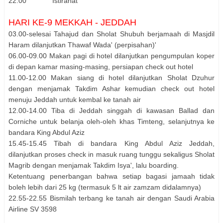
22.00 Istirahat
HARI KE-9 MEKKAH - JEDDAH
03.00-selesai Tahajud dan Sholat Shubuh berjamaah di Masjdil
Haram dilanjutkan Thawaf Wada' (perpisahan)'
06.00-09.00 Makan pagi di hotel dilanjutkan pengumpulan koper
di depan kamar masing-masing, persiapan check out hotel
11.00-12.00 Makan siang di hotel dilanjutkan Sholat Dzuhur
dengan menjamak Takdim Ashar kemudian check out hotel
menuju Jeddah untuk kembal ke tanah air
12.00-14.00 Tiba di Jeddah singgah di kawasan Ballad dan
Corniche untuk belanja oleh-oleh khas Timteng, selanjutnya ke
bandara King Abdul Aziz
15.45-15.45 Tibah di bandara King Abdul Aziz Jeddah,
dilanjutkan proses check in masuk ruang tunggu sekaligus Sholat
Magrib dengan menjamak Takdim Isya', lalu boarding.
Ketentuang penerbangan bahwa setiap bagasi jamaah tidak
boleh lebih dari 25 kg (termasuk 5 lt air zamzam didalamnya)
22.55-22.55 Bismilah terbang ke tanah air dengan Saudi Arabia
Airline SV 3598