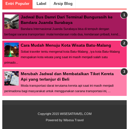
Entri Populer
Label
Arsip Blog
Jadwal Bus Damri Dari Terminal Bungurasih ke
Bandara Juanda Surabaya
Bandara Internasional Juanda Surabaya bisa di tempuh dengan
berbagai sarana transportasi mulai kendaraan roda dua, kendaraan pribadi, kend...
Cara Mudah Menuju Kota Wisata Batu-Malang
Sobat traveler tentu mengenal kota Batu-Malang , iya kota Batu-Malang
merupakan kota wisata yang saat ini masih menjadi salah satu
primado...
Merubah Jadwal dan Membatalkan Tiket Kereta
Api yang terlanjur di Beli
Moda transportasi darat terutama kereta api saat ini masih menjadi
perimadona bagi masyarakat untuk menggunakan sarana transportasi ini, ...
Copyright 2015
WISESATRAVEL.COM
Powered by
Wisesa Travel