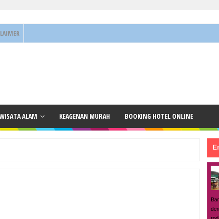
CLAIMER
 WISATA ALAM
KEAGENAN MURAH
BOOKING HOTEL ONLINE
En
Ban
den
rod