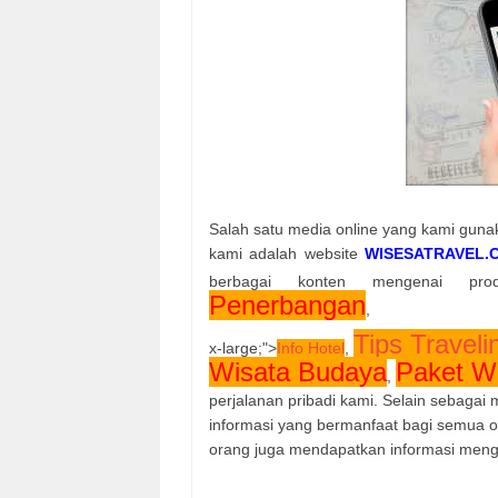
Salah satu media online yang kami gun
kami adalah website
WISESATRAVEL.
berbagai konten mengenai p
Penerbangan
,
Tips Traveli
x-large;">
Info Hotel
,
Wisata Budaya
Paket W
,
perjalanan pribadi kami. Selain sebagai
informasi yang bermanfaat bagi semua 
orang juga mendapatkan informasi meng