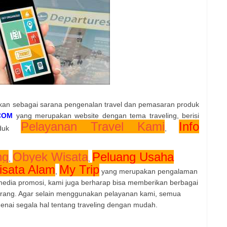
akan sebagai sarana pengenalan travel dan pemasaran produk
COM
yang merupakan website dengan tema traveling, berisi
Pelayanan Travel Kami
Info
roduk
,
ng
Obyek Wisata
Peluang Usaha
,
,
isata Alam
My Trip
,
yang merupakan pengalaman
 media promosi, kami juga berharap bisa memberikan berbagai
orang. Agar selain menggunakan pelayanan kami, semua
enai segala hal tentang traveling dengan mudah.