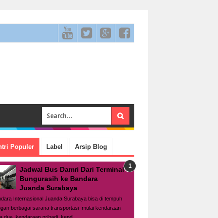
tri Populer
Label
Arsip Blog
Jadwal Bus Damri Dari Terminal
Bungurasih ke Bandara
Juanda Surabaya
dara Internasional Juanda Surabaya bisa di tempuh
gan berbagai sarana transportasi mulai kendaraan
a dua, kendaraan pribadi, kend...