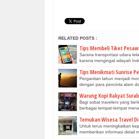
RELATED POSTS :
Tips Membeli Tiket Pesawa
Sarana transportasi udara tel
karena mengingat wilayah Ind
Tips Menikmati Sunrise P
Pergantian tahun menjadi mom
dengan para pencinta alam d
Warung Kopi Rakyat Sura
Bagi sobat travelers yang be
berbagai tempat-tempat menar
Temukan Wisesa Travel D
Untuk terus meningkatkan ke
memberikan informasi detail 