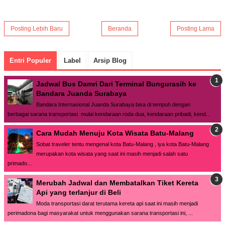
Posting Lebih Baru
Beranda
Posting Lama
Entri Populer
Label
Arsip Blog
Jadwal Bus Damri Dari Terminal Bungurasih ke
Bandara Juanda Surabaya
Bandara Internasional Juanda Surabaya bisa di tempuh dengan
berbagai sarana transportasi mulai kendaraan roda dua, kendaraan pribadi, kend...
Cara Mudah Menuju Kota Wisata Batu-Malang
Sobat traveler tentu mengenal kota Batu-Malang , iya kota Batu-Malang
merupakan kota wisata yang saat ini masih menjadi salah satu
primado...
Merubah Jadwal dan Membatalkan Tiket Kereta
Api yang terlanjur di Beli
Moda transportasi darat terutama kereta api saat ini masih menjadi
perimadona bagi masyarakat untuk menggunakan sarana transportasi ini, ...